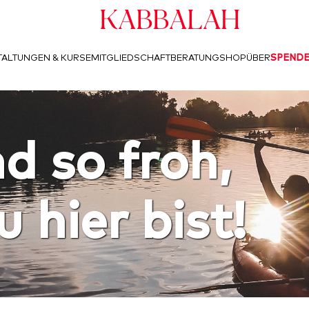
Kabbalah
ALTUNGEN & KURSE
MITGLIEDSCHAFT
BERATUNG
SHOP
ÜBER
SPEND
d so froh,
 hier bist!