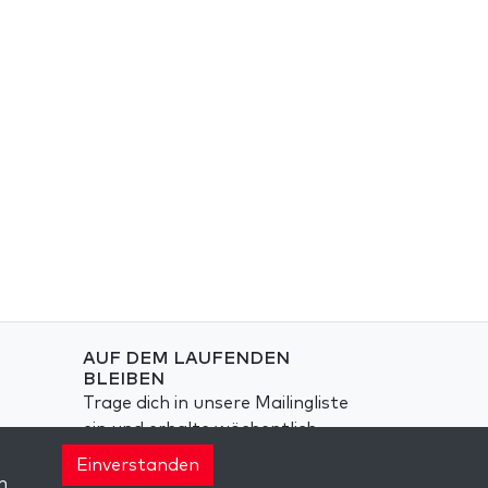
AUF DEM LAUFENDEN
BLEIBEN
Trage dich in unsere Mailingliste
ein und erhalte wöchentlich
neue Anregungen in deinem
Einverstanden
Posteingang.
n