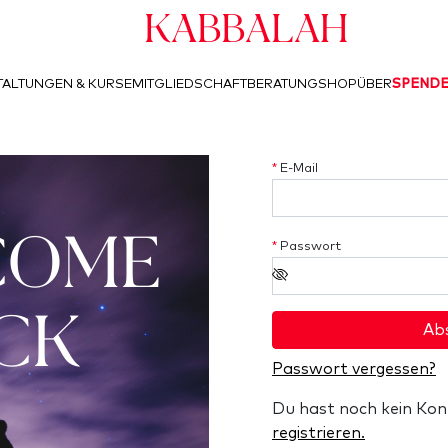
Kabbalah
ALTUNGEN & KURSE
MITGLIEDSCHAFT
BERATUNG
SHOP
ÜBER
SPEND
*
E-Mail
COME
*
Passwort
CK
Ab
Passwort vergessen?
Du hast noch kein Ko
registrieren.